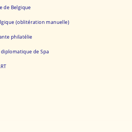
e de Belgique
lgique (oblitération manuelle)
nte philatélie
e diplomatique de Spa
ART