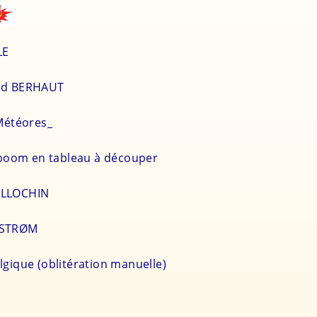
BILE
mand BERHAUT
 Météores_
boom en tableau à découper
ILLOCHIN
ELSTRØM
lgique (oblitération manuelle)