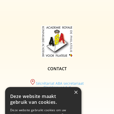
CONTACT
Sécrétariat ABA secretariaat
Elsakkerweg 1 d
×
9830 Sint-Martens-Latem
Deze website maakt
tel :
gebruik van cookies.
+32/ (0)9 282.29.89
Deze website gebruikt cookies om uw
email :