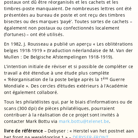
postaux ont dû être réorganisés et les cachets et les
timbres-poste manquaient. De nombreuses lettres ont été
présentées au bureau de poste et ont reçu des timbres
bisectes ou des marques ‘payé’. Toutes sortes de cachets –
également non postaux ou confectionnés localement
(fortunes) – ont été utilisés.
En 1982, J. Rousseau a publié un aperçu « Les oblitérations
belges 1918-1919 » (traduction néerlandaise de M. Van der
Mullen : De Belgische Afstempelingen 1918-1919).
L’intention initiale de réviser et si possible de compléter ce
travail a été étendue à une étude plus complète
ère
« ‘Réorganisation de la poste belge après la 1
Guerre
Mondiale ». Des cercles d’études extérieurs à l’Académie
ont également collaboré.
Tous les philatélistes qui, par le biais d’informations ou de
scans (300 dpi) de pièces philatéliques, pourraient
contribuer à la réalisation de ce projet sont invités à
contacter Mark Bottu via
mark.bottu@telenet.be
.
livre de référence
– Debyser : « Herstel van het postnet aan
het front na wereldoorlog 1 » –
DEBYSER-FRONT