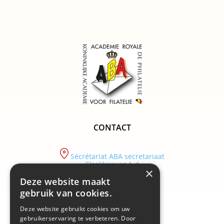
CONTACT
Sécrétariat ABA secretariaat
Elsakkerweg 1 d
×
9830 Sint-Martens-Latem
Deze website maakt
tel :
gebruik van cookies.
+32/ (0)9 282.29.89
Deze website gebruikt cookies om uw
email :
info@academiebelgium.be
gebruikerservaring te verbeteren. Door