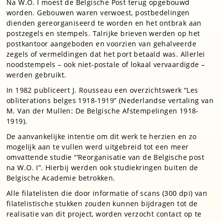
Na W.O. I moest de Belgische Post terug opgebouwd
worden. Gebouwen waren verwoest, postbedelingen
dienden gereorganiseerd te worden en het ontbrak aan
postzegels en stempels. Talrijke brieven werden op het
postkantoor aangeboden en voorzien van gehalveerde
zegels of vermeldingen dat het port betaald was. Allerlei
noodstempels – ook niet-postale of lokaal vervaardigde –
werden gebruikt.
In 1982 publiceert J. Rousseau een overzichtswerk “Les
obliterations belges 1918-1919” (Nederlandse vertaling van
M. Van der Mullen: De Belgische Afstempelingen 1918-
1919).
De aanvankelijke intentie om dit werk te herzien en zo
mogelijk aan te vullen werd uitgebreid tot een meer
omvattende studie “‘Reorganisatie van de Belgische post
na W.O. I”. Hierbij werden ook studiekringen buiten de
Belgische Academie betrokken.
Alle filatelisten die door informatie of scans (300 dpi) van
filatelistische stukken zouden kunnen bijdragen tot de
realisatie van dit project, worden verzocht contact op te