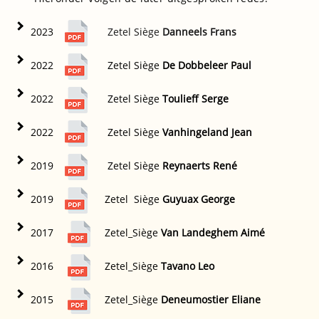
20
23
Zetel Siège
Danneels Frans
20
22
Zetel Siège
De Dobbeleer Paul
20
22
Zetel Siège
Toulieff Serge
20
22
Zetel Siège
Vanhingeland Jean
201
9
Zetel Siège
Reynaerts René
201
9
Zetel Siège
Guyuax George
2017
Zetel_Siège
Van Landeghem Aimé
2016
Zetel_Siège
Tavano Leo
2015
Zetel_Siège
Deneumostier Eliane