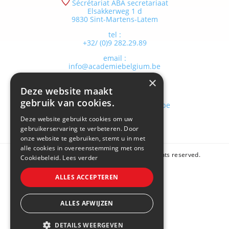
Sécrétariat ABA secretariaat
Elsakkerweg 1 d
9830 Sint-Martens-Latem
tel :
+32/ (0)9 282.29.89
email :
info@academiebelgium.be
×
Deze website maakt
webmaster :
gebruik van cookies.
vandenhaute.johann@skynet.be
Deze website gebruikt cookies om uw
gebruikerservaring te verbeteren. Door
onze website te gebruiken, stemt u in met
alle cookies in overeenstemming met ons
Copyright © 2026 Academie Belgium. All rights reserved.
Cookiebeleid.
Lees verder
Sitemap
ALLES ACCEPTEREN
Cookie policy
ALLES AFWIJZEN
Privacy policy
DETAILS WEERGEVEN