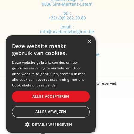
9830 Sint-Martens-Latem
tel :
+32/ (0)9 282.29.89
email :
info@academiebelgium.be
×
Deze website maakt
webmaster :
gebruik van cookies.
vandenhaute.johann@skynet.be
Deze website gebruikt cookies om uw
gebruikerservaring te verbeteren. Door
onze website te gebruiken, stemt u in met
alle cookies in overeenstemming met ons
Copyright © 2026 Academie Belgium. All rights reserved.
Cookiebeleid.
Lees verder
Sitemap
ALLES ACCEPTEREN
Cookie policy
ALLES AFWIJZEN
Privacy policy
DETAILS WEERGEVEN
conversal
webdesign by