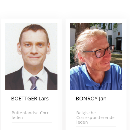
BOETTGER Lars
BONROY Jan
Buitenlandse Corr.
Belgische
leden
Corresponderende
leden