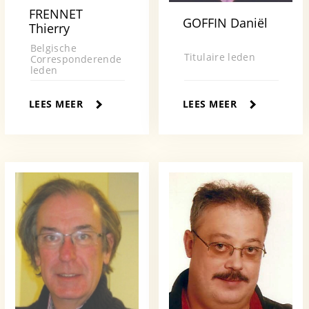
FRENNET
GOFFIN Daniël
Thierry
Belgische
Titulaire leden
Corresponderende
leden
LEES MEER
LEES MEER