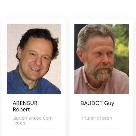
ABENSUR
BAUDOT Guy
Robert
Buitenlandse Corr.
Titulaire leden
leden