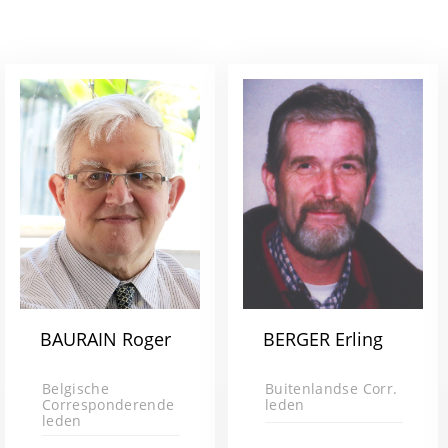
BAURAIN Roger
BERGER Erling
Belgische
Buitenlandse Corr.
Corresponderende
leden
leden