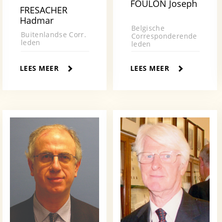
FOULON Joseph
FRESACHER
Hadmar
Belgische
Buitenlandse Corr.
Corresponderende
leden
leden
LEES MEER
LEES MEER