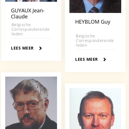
GUYAUX Jean-
Claude
HEYBLOM Guy
Belgische
Corresponderende
leden
Belgische
Corresponderende
leden
LEES MEER
LEES MEER