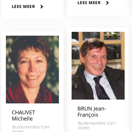
LEES MEER
LEES MEER
BRUN Jean-
CHAUVET
François
Michelle
Buitenlandse Corr.
Buitenlandse Corr.
leden
leden