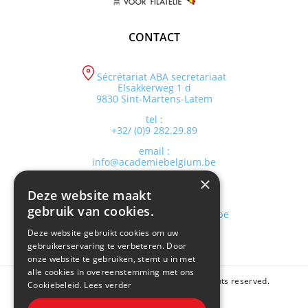
CONTACT
Sécrétariat ABA secretariaat
Elsakkerweg 1 d
9830 Sint-Martens-Latem
tel :
+32/ (0)9 282.29.89
email :
info@academiebelgium.be
×
Deze website maakt
webmaster :
gebruik van cookies.
vandenhaute.johann@skynet.be
Deze website gebruikt cookies om uw
gebruikerservaring te verbeteren. Door
onze website te gebruiken, stemt u in met
alle cookies in overeenstemming met ons
Copyright © 2026 Academie Belgium. All rights reserved.
Cookiebeleid.
Lees verder
Sitemap