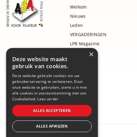
Welkom
Nieuws
Leden
VERGADERINGEN
LPB Magazine
×
Projecten
Deze website maakt
Bibliotheek
gebruik van cookies.
Literatuur
Deze website gebruikt cookies om uw
Awards
gebruikerservaring te verbeteren. Door
onze website te gebruiken, stemt u in met
Q&A
alle cookies in overeenstemming met ons
Links
Cookiebeleid.
Lees verder
Contact
ALLES ACCEPTEREN
ALLES AFWIJZEN