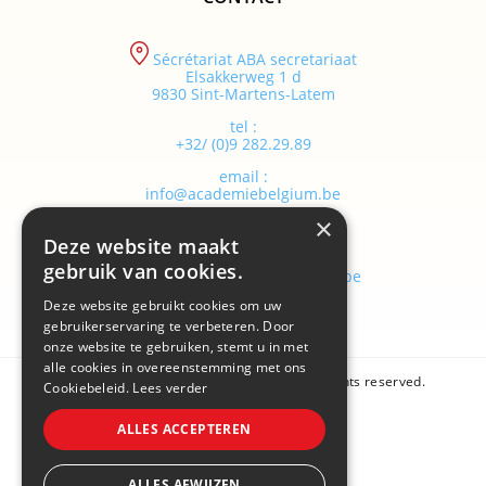
Sécrétariat ABA secretariaat
Elsakkerweg 1 d
9830 Sint-Martens-Latem
tel :
+32/ (0)9 282.29.89
email :
info@academiebelgium.be
×
Deze website maakt
webmaster :
gebruik van cookies.
vandenhaute.johann@skynet.be
Deze website gebruikt cookies om uw
gebruikerservaring te verbeteren. Door
onze website te gebruiken, stemt u in met
alle cookies in overeenstemming met ons
Copyright © 2026 Academie Belgium. All rights reserved.
Cookiebeleid.
Lees verder
Sitemap
ALLES ACCEPTEREN
Cookie policy
ALLES AFWIJZEN