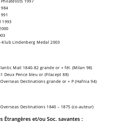
 Philatelists 1997
1984
1991
l 1993
 2000
003
en-Klub Lindenberg Medal 2003
lantic Mail 1840-82 grande or + fél. (Milan 98)
 Deux Pence bleu or (Filacept 88)
o Overseas Destinations grande or + P (Hafnia 94)
o Overseas Destinations 1840 – 1875 (co-auteur)
Étrangères et/ou Soc. savantes :