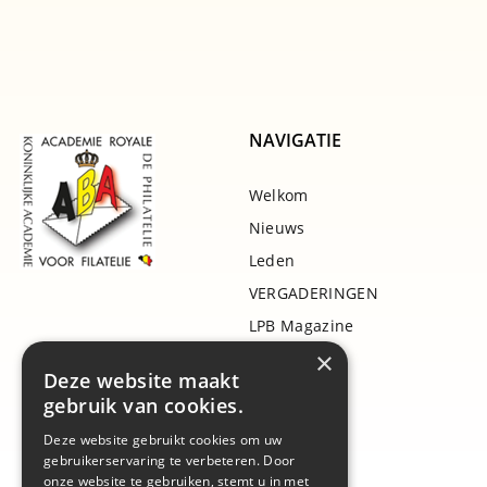
NAVIGATIE
Welkom
Nieuws
Leden
VERGADERINGEN
LPB Magazine
×
Projecten
Deze website maakt
Bibliotheek
gebruik van cookies.
Literatuur
Deze website gebruikt cookies om uw
Awards
gebruikerservaring te verbeteren. Door
onze website te gebruiken, stemt u in met