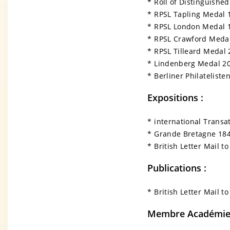
* Roll of Distinguished
* RPSL Tapling Medal 
* RPSL London Medal 
* RPSL Crawford Meda
* RPSL Tilleard Medal
* Lindenberg Medal 2
* Berliner Philatelist
Expositions :
* international Transat
* Grande Bretagne 1841
* British Letter Mail t
Publications :
* British Letter Mail t
Membre Académies 