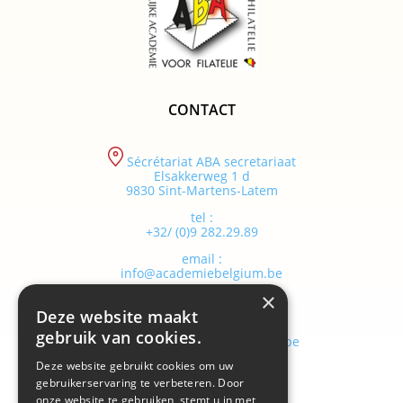
CONTACT
Sécrétariat ABA secretariaat
Elsakkerweg 1 d
9830 Sint-Martens-Latem
tel :
+32/ (0)9 282.29.89
email :
info@academiebelgium.be
×
Deze website maakt
webmaster :
gebruik van cookies.
vandenhaute.johann@skynet.be
Deze website gebruikt cookies om uw
gebruikerservaring te verbeteren. Door
onze website te gebruiken, stemt u in met