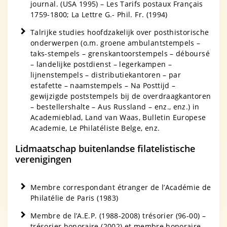
journal. (USA 1995) – Les Tarifs postaux Français
1759-1800; La Lettre G.- Phil. Fr. (1994)
Talrijke studies hoofdzakelijk over posthistorische
onderwerpen (o.m. groene ambulantstempels –
taks-stempels – grenskantoorstempels – déboursé
– landelijke postdienst – legerkampen –
lijnenstempels – distributiekantoren – par
estafette – naamstempels – Na Posttijd –
gewijzigde poststempels bij de overdraagkantoren
– bestellershalte – Aus Russland – enz., enz.) in
Academieblad, Land van Waas, Bulletin Europese
Academie, Le Philatéliste Belge, enz.
Lidmaatschap buitenlandse filatelistische
verenigingen
Membre correspondant étranger de l’Académie de
Philatélie de Paris (1983)
Membre de l’A.E.P. (1988-2008) trésorier (96-00) –
trésorier honoraire (2002) et membre honoraire