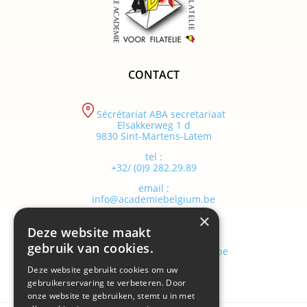
CONTACT
Sécrétariat ABA secretariaat
Elsakkerweg 1 d
9830 Sint-Martens-Latem
tel :
+32/ (0)9 282.29.89
email :
info@academiebelgium.be
×
Deze website maakt
webmaster :
gebruik van cookies.
vandenhaute.johann@skynet.be
Deze website gebruikt cookies om uw
gebruikerservaring te verbeteren. Door
onze website te gebruiken, stemt u in met