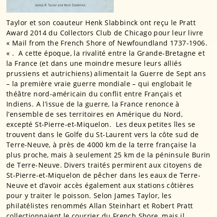
Taylor et son coauteur Henk Slabbinck ont reçu le Pratt
Award 2014 du Collectors Club de Chicago pour leur livre
« Mail from the French Shore of Newfoundland 1737-1906.
« . A cette époque, la rivalité entre la Grande-Bretagne et
la France (et dans une moindre mesure leurs alliés
prussiens et autrichiens) alimentait la Guerre de Sept ans
– la première vraie guerre mondiale – qui englobait le
théâtre nord-américain du conflit entre Français et
Indiens. A l’issue de la guerre, la France renonce à
l’ensemble de ses territoires en Amérique du Nord,
excepté St-Pierre-et-Miquelon. Les deux petites îles se
trouvent dans le Golfe du St-Laurent vers la côte sud de
Terre-Neuve, à près de 4000 km de la terre française la
plus proche, mais à seulement 25 km de la péninsule Burin
de Terre-Neuve. Divers traités permirent aux citoyens de
St-Pierre-et-Miquelon de pêcher dans les eaux de Terre-
Neuve et d’avoir accès également aux stations côtières
pour y traiter le poisson. Selon James Taylor, les
philatélistes renommés Allan Steinhart et Robert Pratt
collectionnaient le courrier du French Shore, mais il