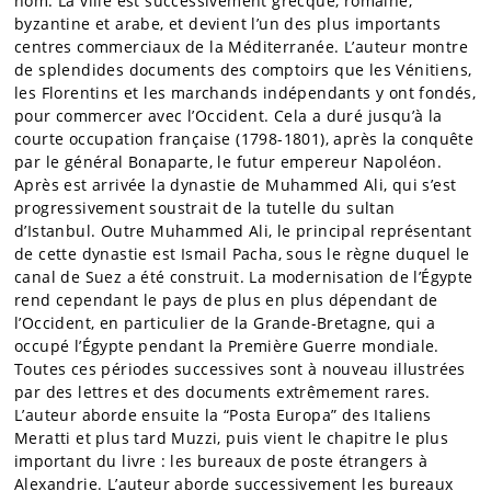
nom. La ville est successivement grecque, romaine,
byzantine et arabe, et devient l’un des plus importants
centres commerciaux de la Méditerranée. L’auteur montre
de splendides documents des comptoirs que les Vénitiens,
les Florentins et les marchands indépendants y ont fondés,
pour commercer avec l’Occident. Cela a duré jusqu’à la
courte occupation française (1798-1801), après la conquête
par le général Bonaparte, le futur empereur Napoléon.
Après est arrivée la dynastie de Muhammed Ali, qui s’est
progressivement soustrait de la tutelle du sultan
d’Istanbul. Outre Muhammed Ali, le principal représentant
de cette dynastie est Ismail Pacha, sous le règne duquel le
canal de Suez a été construit. La modernisation de l’Égypte
rend cependant le pays de plus en plus dépendant de
l’Occident, en particulier de la Grande-Bretagne, qui a
occupé l’Égypte pendant la Première Guerre mondiale.
Toutes ces périodes successives sont à nouveau illustrées
par des lettres et des documents extrêmement rares.
L’auteur aborde ensuite la “Posta Europa” des Italiens
Meratti et plus tard Muzzi, puis vient le chapitre le plus
important du livre : les bureaux de poste étrangers à
Alexandrie. L’auteur aborde successivement les bureaux