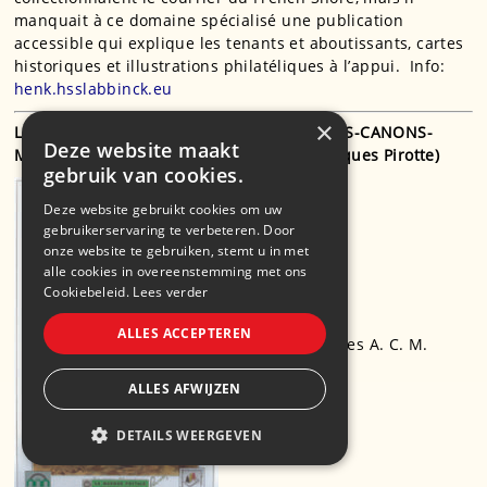
manquait à ce domaine spécialisé une publication
accessible qui explique les tenants et aboutissants, cartes
historiques et illustrations philatéliques à l’appui. Info:
henk.hsslabbinck.eu
×
LE COURRIER DU GROUPE BELGE DES AUTOS-CANONS-
Deze website maakt
MITRAILLEUSES EN RUSSIE (1915-1918) (Jacques Pirotte)
gebruik van cookies.
Deze website gebruikt cookies om uw
gebruikerservaring te verbeteren. Door
onze website te gebruiken, stemt u in met
alle cookies in overeenstemming met ons
Cookiebeleid.
Lees verder
ALLES ACCEPTEREN
Le Corps belge des A. C. M.
ALLES AFWIJZEN
DETAILS WEERGEVEN
STRIKT NOODZAKELIJK