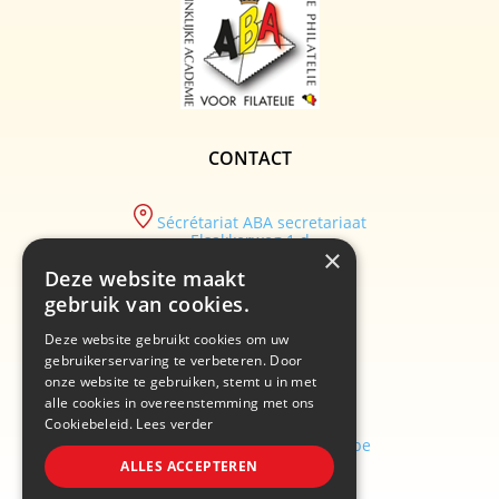
CONTACT
Sécrétariat ABA secretariaat
Elsakkerweg 1 d
×
9830 Sint-Martens-Latem
Deze website maakt
tel :
gebruik van cookies.
+32/ (0)9 282.29.89
Deze website gebruikt cookies om uw
email :
info@academiebelgium.be
gebruikerservaring te verbeteren. Door
onze website te gebruiken, stemt u in met
alle cookies in overeenstemming met ons
Cookiebeleid.
Lees verder
webmaster :
vandenhaute.johann@skynet.be
ALLES ACCEPTEREN