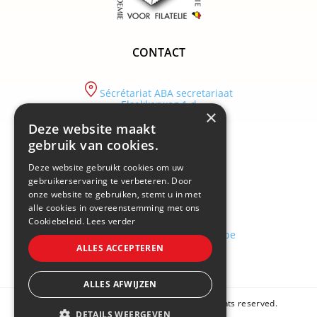
CONTACT
Sécrétariat ABA secretariaat
Elsakkerweg 1 d
×
9830 Sint-Martens-Latem
Deze website maakt
tel :
gebruik van cookies.
+32/ (0)9 282.29.89
Deze website gebruikt cookies om uw
email :
info@academiebelgium.be
gebruikerservaring te verbeteren. Door
onze website te gebruiken, stemt u in met
alle cookies in overeenstemming met ons
Cookiebeleid.
Lees verder
webmaster :
vandenhaute.johann@skynet.be
ALLES ACCEPTEREN
ALLES AFWIJZEN
Copyright © 2026 Academie Belgium. All rights reserved.
DETAILS WEERGEVEN