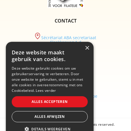
CONTACT
Sécrétariat ABA secretariaat
Elsakkerweg 1 d
×
9830 Sint-Martens-Latem
Deze website maakt
tel :
gebruik van cookies.
+32/ (0)9 282.29.89
Deze website gebruikt cookies om uw
email :
info@academiebelgium.be
gebruikerservaring te verbeteren. Door
onze website te gebruiken, stemt u in met
alle cookies in overeenstemming met ons
Cookiebeleid.
Lees verder
webmaster :
vandenhaute.johann@skynet.be
ALLES ACCEPTEREN
ALLES AFWIJZEN
Copyright © 2026 Academie Belgium. All rights reserved.
DETAILS WEERGEVEN