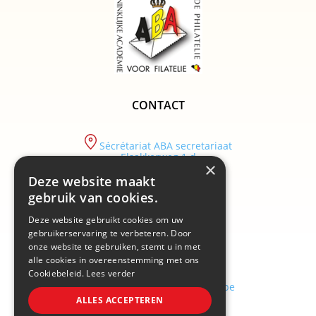
CONTACT
Sécrétariat ABA secretariaat
Elsakkerweg 1 d
×
9830 Sint-Martens-Latem
Deze website maakt
tel :
gebruik van cookies.
+32/ (0)9 282.29.89
Deze website gebruikt cookies om uw
email :
info@academiebelgium.be
gebruikerservaring te verbeteren. Door
onze website te gebruiken, stemt u in met
alle cookies in overeenstemming met ons
Cookiebeleid.
Lees verder
webmaster :
vandenhaute.johann@skynet.be
ALLES ACCEPTEREN