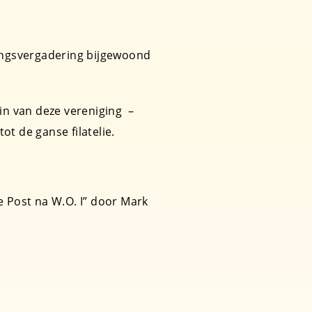
tingsvergadering bijgewoond
n van deze vereniging –
ot de ganse filatelie.
e Post na W.O. I” door Mark